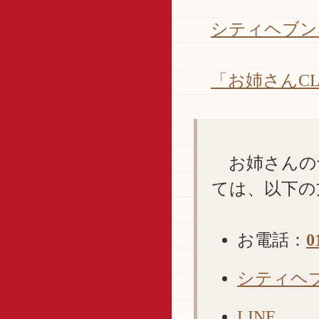
シティヘブン
「お姉さんC
お姉さんの
ては、以下の
お電話：
0
シティヘ
LINE