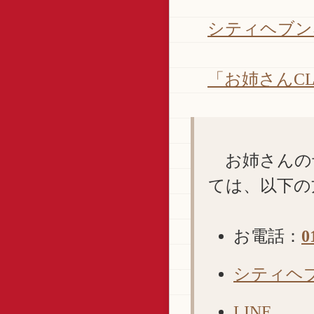
シティヘブン
「お姉さんC
お姉さんの
ては、以下の
お電話：
0
シティヘ
LINE