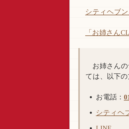
シティヘブン
「お姉さんC
お姉さんの
ては、以下の
お電話：
0
シティヘ
LINE